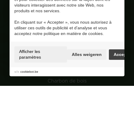
info@corversbiofuels.com
visiteurs interagissent avec notre site Web, nos
+32(0)470/ 10 11 12
produits et nos services.
BE 0810.695.415
En cliquant sur « Accepter », vous nous autorisez à
Visitez notre page Facebook
utiliser ces outils de publicité et d'analyse et vous
acceptez notre politique en matière de cookies.
4.8
/ 5
Op basis van 228 reviews
Selection
Afficher les
Alles weigeren
Accepter
paramètres
Granulés de bois
Bois
cookiebot.be
Charbon de bois
Jardin
Navigation
Groupe de achat
À propos de Corvers
Conseils et astuces