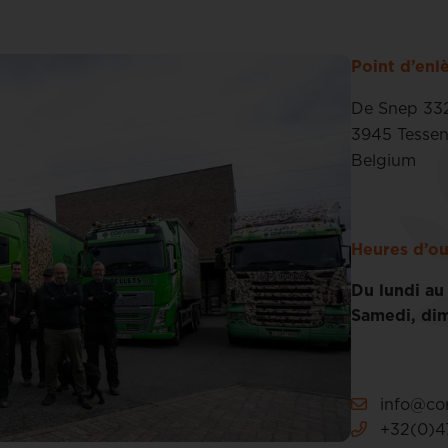
Point d’en
De Snep 33
3945 Tesse
Belgium
Heures d’ou
Du lundi au
Samedi, dim
info@cor
+32(0)47