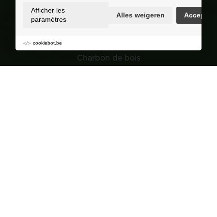
Selection
Afficher les
Alles weigeren
Accepter
paramètres
Granulés de bois
Bois
cookiebot.be
Charbon de bois
Jardin
Navigation
Groupe de achat
À propos de Corvers
Conseils et astuces
Points de vente
FAQ
Contact
Devenir revendeur?