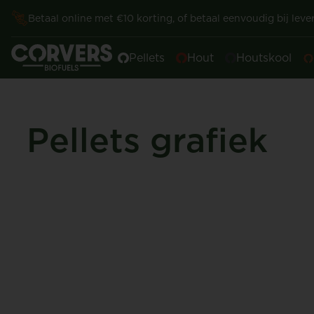
Betaal online met €10 korting, of betaal eenvoudig bij lever
Pellets
Hout
Houtskool
Pellets grafiek