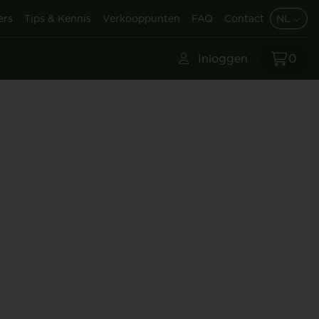
ers
Tips & Kennis
Verkooppunten
FAQ
Contact
NL
Inloggen
0