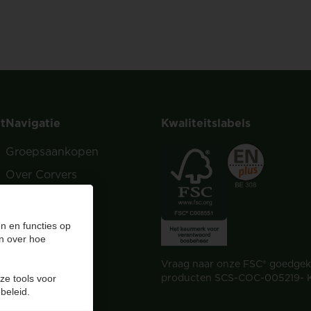
t
Navigatie
Kwaliteitslabels
Groepsaankopen
Over Corvers
Tips & Kennis
Verkooppunten
n en functies op
n over hoe
FAQ
Vraag naar onze FSC® goedge
Contact
producten SCS-COC-005219- 
ze tools voor
Dealer worden?
beleid.