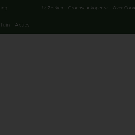
ing.
Zoeken
Groepsaankopen
Over Corv
Tuin
Acties