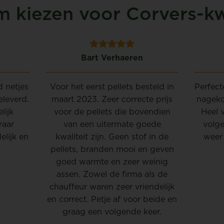
 kiezen voor Corvers-kwa
Bart Verhaeren
d netjes
Voor het eerst pellets besteld in
Perfect
eleverd.
maart 2023. Zeer correcte prijs
nageko
lijk
voor de pellets die bovendien
Heel v
raar
van een uitermate goede
volge
elijk en
kwaliteit zijn. Geen stof in de
weer 
pellets, branden mooi en geven
goed warmte en zeer weinig
assen. Zowel de firma als de
chauffeur waren zeer vriendelijk
en correct. Petje af voor beide en
graag een volgende keer.