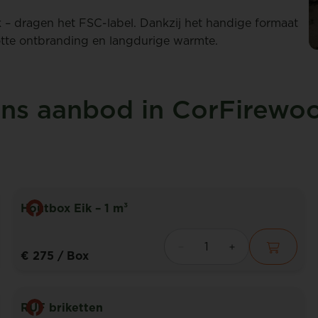
k – dragen het FSC-label. Dankzij het handige formaat
lotte ontbranding en langdurige warmte.
ns aanbod in CorFirewo
Houtbox Eik – 1 m³
€ 275
/ Box
RUF briketten