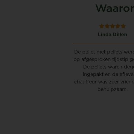
Waarom
FRANZ BOETS
Linda Dillen
k jaar weer opnieuw een
De pallet met pellets wer
ing pellets van zeer goede
op afgesproken tijdstip g
teit aan schappelijke prijs
De pellets waren dege
or een super vriendelijk
ingepakt en de afleve
essioneel chauffeur die al
chauffeur was zeer vriend
 het plaatsje kent waar ze
behulpzaam.
te staan. Wat fijn om klant
te zijn :-)