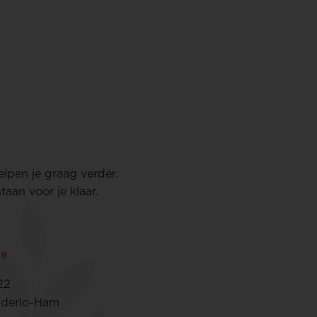
elpen je graag verder.
aan voor je klaar.
ie
22
nderlo-Ham