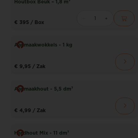
Houtbox Beuk – 1,8 m³
€ 395
/ Box
Aanmaakwokkels - 1 kg
€ 9,95
/ Zak
Aanmaakhout - 5,5 dm³
€ 4,99
/ Zak
Hardhout Mix - 11 dm³