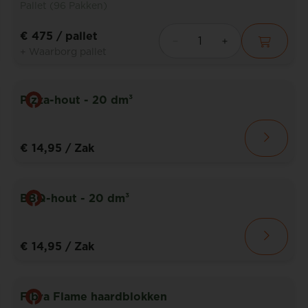
Pallet (96 Pakken)
€ 475
/ pallet
+ Waarborg pallet
Pizza-hout - 20 dm³
€ 14,95
/ Zak
BBQ-hout - 20 dm³
€ 14,95
/ Zak
Fibra Flame haardblokken