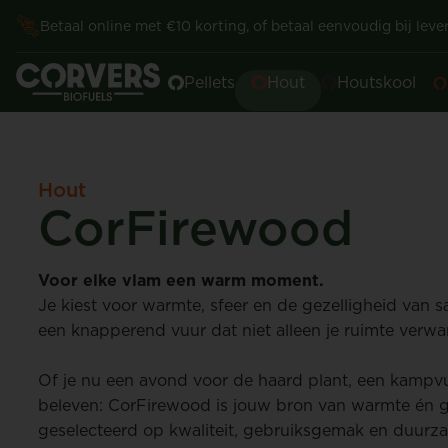
Betaal online met €10 korting, of betaal eenvoudig bij lever
Pellets
Hout
Houtskool
Hout
CorFirewood
Voor elke vlam een warm moment.
Je kiest voor warmte, sfeer en de gezelligheid van 
een knapperend vuur dat niet alleen je ruimte verw
Of je nu een avond voor de haard plant, een kampvu
beleven: CorFirewood is jouw bron van warmte én g
geselecteerd op kwaliteit, gebruiksgemak en duurz