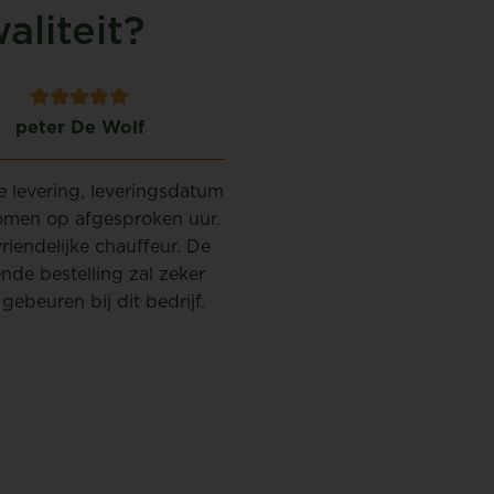
liteit?
peter De Wolf
Marina van hoof
e levering, leveringsdatum
Met 2de jaar op rij zijn 
men op afgesproken uur.
tevreden. Zeer goede ser
riendelijke chauffeur. De
zowel telefonisch via mail
nde bestelling zal zeker
persoon die het leverd. H
gebeuren bij dit bedrijf.
volgend jaar en hopelijk w
succes.