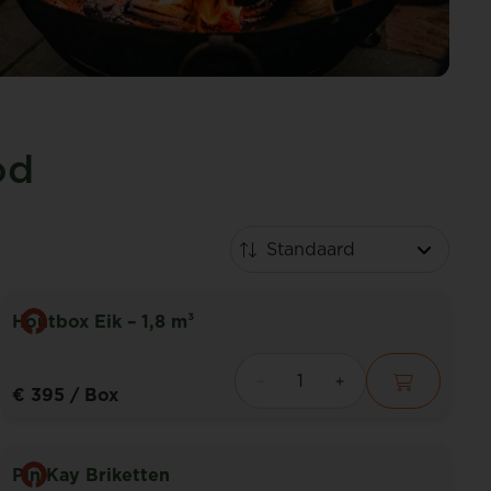
od
Houtbox Eik – 1,8 m³
€ 395
/ Box
PiniKay Briketten