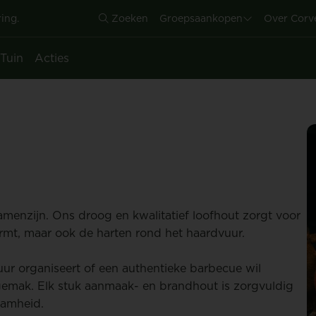
ing.
Zoeken
Groepsaankopen
Over Corv
Tuin
Acties
samenzijn. Ons droog en kwalitatief loofhout zorgt voor
armt, maar ook de harten rond het haardvuur.
ur organiseert of een authentieke barbecue wil
emak. Elk stuk aanmaak- en brandhout is zorgvuldig
aamheid.