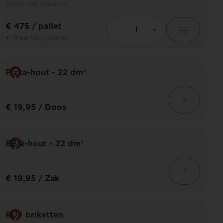
Pallet (96 Pakken)
€ 475
/ pallet
+ Waarborg pallet
Pizza-hout - 22 dm³
€ 19,95
/ Doos
BBQ-hout - 22 dm³
€ 19,95
/ Zak
RUF briketten