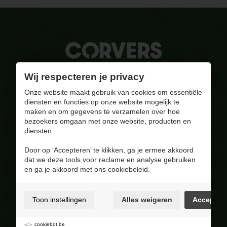
Wij respecteren je privacy
Gebrand op kwaliteit
Onze website maakt gebruik van cookies om essentiële
diensten en functies op onze website mogelijk te
info@corversbiofuels.com
maken en om gegevens te verzamelen over hoe
+32(0)470/ 10 11 12
bezoekers omgaan met onze website, producten en
BE 0810.695.415
diensten.
Bezoek onze Facebook pagina
Door op ‘Accepteren’ te klikken, ga je ermee akkoord
dat we deze tools voor reclame en analyse gebruiken
4.8
/ 5
en ga je akkoord met ons cookiebeleid.
Op basis van 228 reviews
Assortiment
Toon instellingen
Alles weigeren
Accepter
Pellets
Hout
cookiebot.be