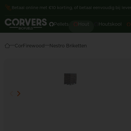
Betaal online met €10 korting, of betaal eenvoudig bij lever
Pellets
Hout
Houtskool
CorFirewood
Nestro Briketten