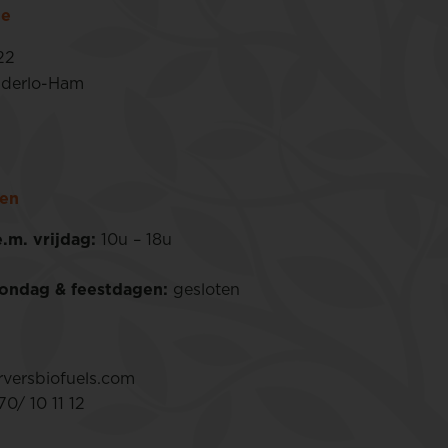
ie
22
nderlo-Ham
en
.m. vrijdag:
10u – 18u
ondag & feestdagen:
gesloten
versbiofuels.com
0/ 10 11 12