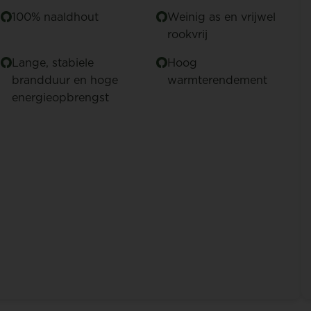
100% naaldhout
Weinig as en vrijwel
rookvrij
Lange, stabiele
Hoog
brandduur en hoge
warmterendement
energieopbrengst