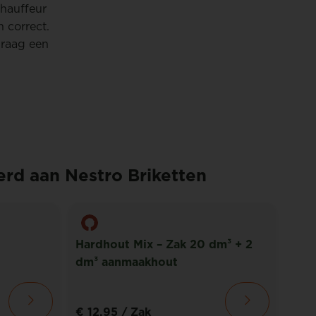
chauffeur
n correct.
graag een
erd aan Nestro Briketten
Hardhout Mix – Zak 20 dm³ + 2
dm³ aanmaakhout
Piz
€ 12,95
/ Zak
€ 1