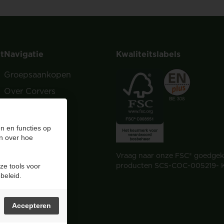
t
Navigatie
Kwaliteitslabels
Groepsaankopen
Over Corvers
Tips & Kennis
Verkooppunten
n en functies op
n over hoe
FAQ
Vraag naar onze FSC® goedge
Contact
producten SCS-COC-005219- 
ze tools voor
Dealer worden?
beleid.
Acties
Accepteren