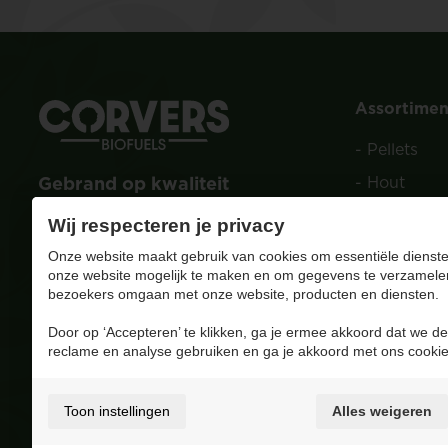
Assortimen
-
Pellets
Gebrand op kwaliteit
-
Hout
-
Houtskool
info@corversbiofuels.com
Wij respecteren je privacy
-
Tuin
+32(0)470/ 10 11 12
Onze website maakt gebruik van cookies om essentiële dienste
BE 0810.695.415
onze website mogelijk te maken en om gegevens te verzamele
bezoekers omgaan met onze website, producten en diensten.
Bezoek onze Facebook pagina
Door op ‘Accepteren’ te klikken, ga je ermee akkoord dat we de
4.8
/ 5
reclame en analyse gebruiken en ga je akkoord met ons cookie
Op basis van 227 reviews
Toon instellingen
Alles weigeren