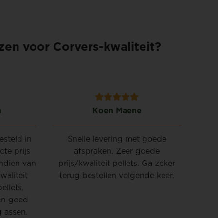
en voor Corvers-kwaliteit?
n
Koen Maene
esteld in
Snelle levering met goede
Perf
cte prijs
afspraken. Zeer goede
nage
endien van
prijs/kwaliteit pellets. Ga zeker
Hee
waliteit
terug bestellen volgende keer.
vo
ellets,
we
en goed
 assen.