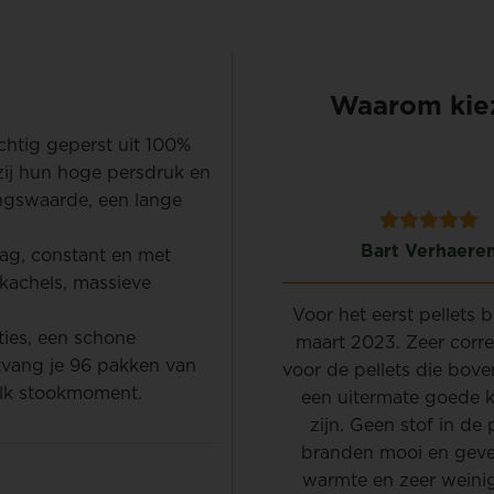
Waarom kiez
achtig geperst uit 100%
ij hun hoge persdruk en
ngswaarde, een lange
Frederik Cordons
Bart Verhaere
ag, constant en met
nkachels, massieve
Alles ok. Levering zoals
Voor het eerst pellets b
ties, een schone
afgesproken vriendelijke
maart 2023. Zeer corre
tvang je 96 pakken van
feur! Voor herhaling vatbaar.
voor de pellets die bov
 elk stookmoment.
een uitermate goede k
zijn. Geen stof in de p
branden mooi en gev
warmte en zeer weinig