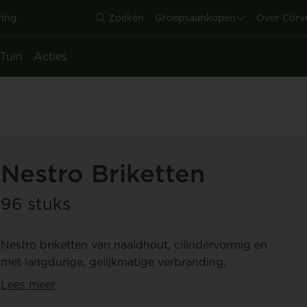
ing.
Zoeken
Groepsaankopen
Over Corv
Tuin
Acties
Nestro Briketten
96 stuks
Nestro briketten van naaldhout, cilindervormig en
met langdurige, gelijkmatige verbranding.
Lees meer