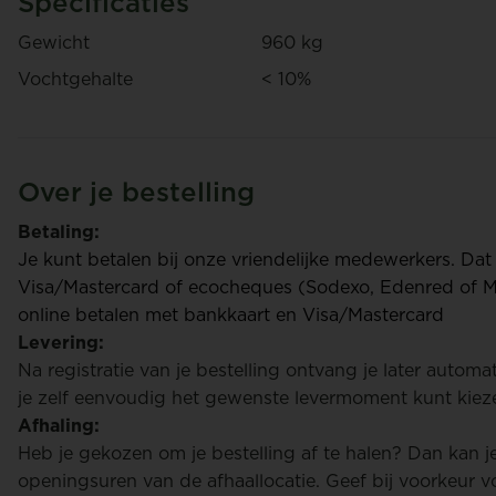
Specificaties
Gewicht
960 kg
Vochtgehalte
< 10%
Over je bestelling
Betaling:
Je kunt betalen bij onze vriendelijke medewerkers. Dat
Visa/Mastercard of ecocheques (Sodexo, Edenred of M
online betalen met bankkaart en Visa/Mastercard
Levering:
Na registratie van je bestelling ontvang je later autom
je zelf eenvoudig het gewenste levermoment kunt kiez
BBQ-ho
Houtbox Beuk – 1 m³
Afhaling:
Heb je gekozen om je bestelling af te halen? Dan kan 
€ 275
openingsuren van de afhaallocatie. Geef bij voorkeur vo
/ Box
€ 19,9