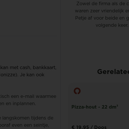
Zowel de firma als de 
waren zeer vriendelijk e
Petje af voor beide en 
volgende keer.
 kan met cash, bankkaart,
Gerelate
onizze). Je kan ook
atisch een e-mail waarmee
en en inplannen.
ut - 22 dm³
Pizza-hout - 22 dm³
je langskomen tijdens de
oraf even een seintje,
5
/ Zak
€ 19,95
/ Doos