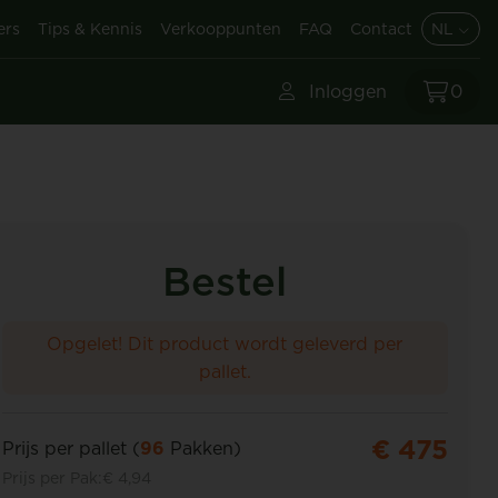
ers
Tips & Kennis
Verkooppunten
FAQ
Contact
NL
Inloggen
0
Bestel
Opgelet! Dit product wordt geleverd per
pallet.
€ 475
Prijs per pallet (
96
Pakken)
Prijs per Pak:
€ 4,94