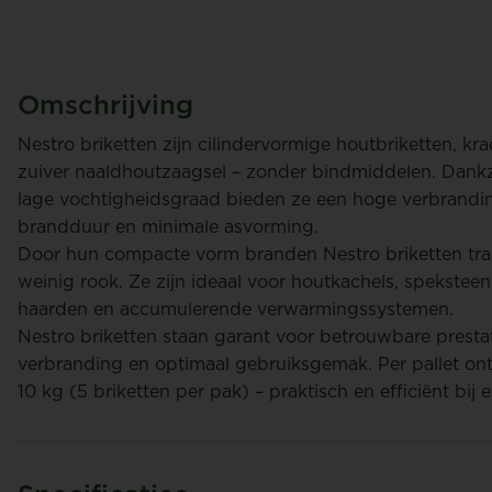
Omschrijving
Nestro briketten zijn cilindervormige houtbriketten, kr
zuiver naaldhoutzaagsel – zonder bindmiddelen. Dankz
lage vochtigheidsgraad bieden ze een hoge verbrandi
brandduur en minimale asvorming.
en
Marina van hoof
Door hun compacte vorm branden Nestro briketten tra
weinig rook. Ze zijn ideaal voor houtkachels, spekstee
haarden en accumulerende verwarmingssystemen.
vering,
Met 2de jaar op rij zijn wij
Nestro briketten staan garant voor betrouwbare presta
lijk en
tevreden. Zeer goede service,
verbranding en optimaal gebruiksgemak. Per pallet on
en nieuwe
zowel telefonisch via mail en de
chauf
10 kg (5 briketten per pak) – praktisch en efficiënt bij
persoon die het leverd. Hop naar
volgend jaar en hopelijk weer een
succes.