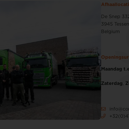
Afhaallocat
De Snep 33
3945 Tesse
Belgium
Openingsur
Maandag t.e
Zaterdag
,
Z
info@cor
+32(0)47