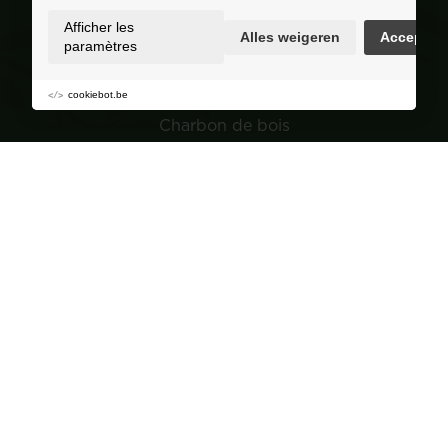
Selection
Afficher les
Alles weigeren
Accepter
paramètres
Granulés de bois
Bois
cookiebot.be
Charbon de bois
Jardin
Navigation
Groupe de achat
À propos de Corvers
Conseils et astuces
Points de vente
FAQ
Contact
Devenir revendeur?