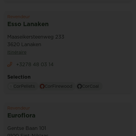
Revendeur
Esso Lanaken
Maaseikersteenweg 233
3620 Lanaken
Itinéraire
+3278 48 03 14
Selection
CorPellets
CorFirewood
CorCoal
Revendeur
Euroflora
Gentse Baan 101
9100 Sint-Niklaas