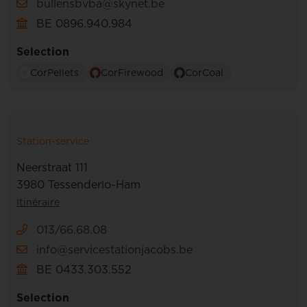
bullensbvba@skynet.be
BE 0896.940.984
Selection
CorPellets
CorFirewood
CorCoal
Station-service
Neerstraat 111
3980 Tessenderlo-Ham
Itinéraire
013/66.68.08
info@servicestationjacobs.be
BE 0433.303.552
Selection