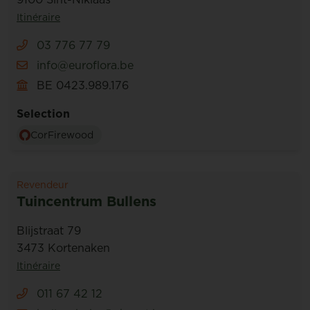
Itinéraire
03 776 77 79
info@euroflora.be
BE 0423.989.176
Selection
CorFirewood
Revendeur
Tuincentrum Bullens
Blijstraat 79
3473 Kortenaken
Itinéraire
011 67 42 12