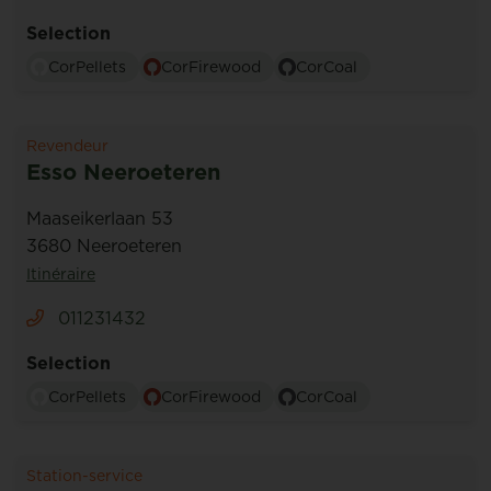
Selection
CorPellets
CorFirewood
CorCoal
Revendeur
Esso Neeroeteren
Maaseikerlaan 53
3680 Neeroeteren
Itinéraire
011231432
Selection
CorPellets
CorFirewood
CorCoal
Station-service