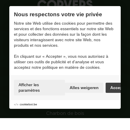
Nous respectons votre vie privée
La qualité, notre combustible
Notre site Web utilise des cookies pour permettre des
services et des fonctions essentiels sur notre site Web
et pour collecter des données sur la façon dont les
info@corversbiofuels.com
visiteurs interagissent avec notre site Web, nos
+32(0)470/ 10 11 12
produits et nos services.
BE 0810.695.415
En cliquant sur « Accepter », vous nous autorisez à
Visitez notre page Facebook
utiliser ces outils de publicité et d'analyse et vous
acceptez notre politique en matière de cookies.
4.8
/ 5
Op basis van 227 reviews
Selection
Afficher les
Alles weigeren
Accepter
paramètres
Granulés de bois
Bois
cookiebot.be
Charbon de bois
Jardin
Navigation