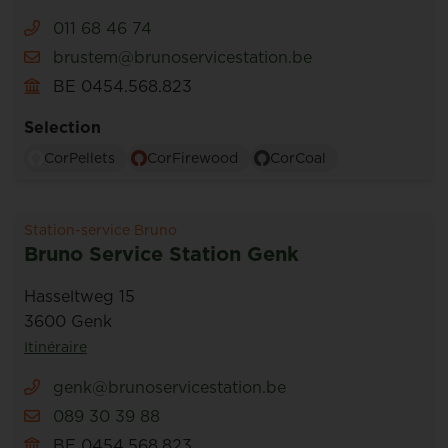
011 68 46 74
brustem@brunoservicestation.be
BE 0454.568.823
Selection
CorPellets
CorFirewood
CorCoal
Station-service Bruno
Bruno Service Station Genk
Hasseltweg 15
3600 Genk
Itinéraire
genk@brunoservicestation.be
089 30 39 88
BE 0454.568.823