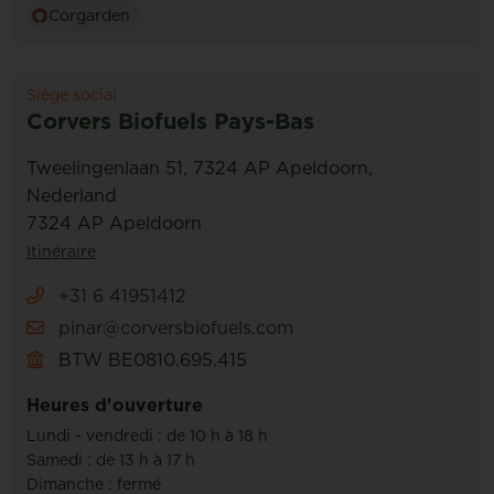
Corgarden
Siège social
Corvers Biofuels Pays-Bas
Tweelingenlaan 51, 7324 AP Apeldoorn,
Nederland
7324 AP Apeldoorn
Itinéraire
+31 6 41951412
pinar@corversbiofuels.com
BTW BE0810.695.415
Heures d'ouverture
Lundi - vendredi : de 10 h à 18 h
Samedi : de 13 h à 17 h
Dimanche : fermé