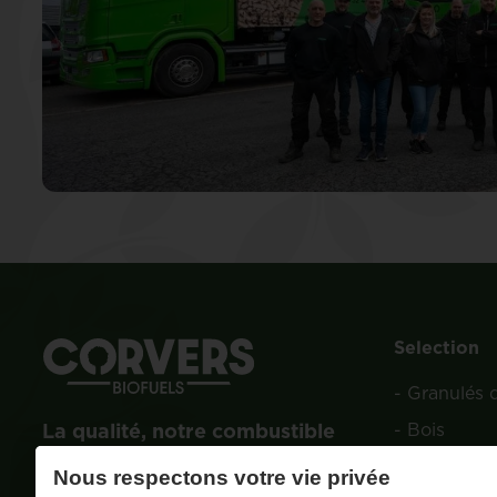
Selection
-
Granulés 
La qualité, notre combustible
-
Bois
-
Charbon d
info@corversbiofuels.com
Nous respectons votre vie privée