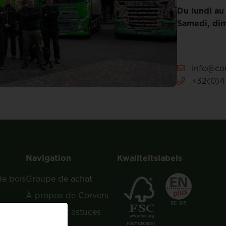
Du lundi au
Samedi, dim
info@cor
+32(0)47
Navigation
Kwaliteitslabels
de bois
Groupe de achat
À propos de Corvers
e bois
Conseils et astuces