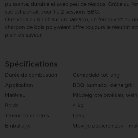
Simon Smidt
puissante, durable et avec peu de résidus. Grâce au f
sac est parfait pour 1 à 2 sessions BBQ.
Que vous cuisiniez sur un kamado, un feu ouvert ou un
charbon de bois polyvalent offre toujours le résultat at
plein de saveur.
Corcoal Restaurant Qualité – 4
kg
Brique
Spécifications
Durée de combustion
Gemiddeld tot lang
€ 11,95
/ Sac
€ 9,95
Application
BBQ, kamado, kleine grill
Matériau
Middelgrote brokken, weini
Poids
4 kg
Teneur en cendres
Laag
Emballage
Stevige papieren zak – mak