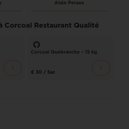
y
Alain Peraux
 à Corcoal Restaurant Qualité
Corc
Corcoal Quebrancho – 15 kg
kg
€ 30
/ Sac
€ 1