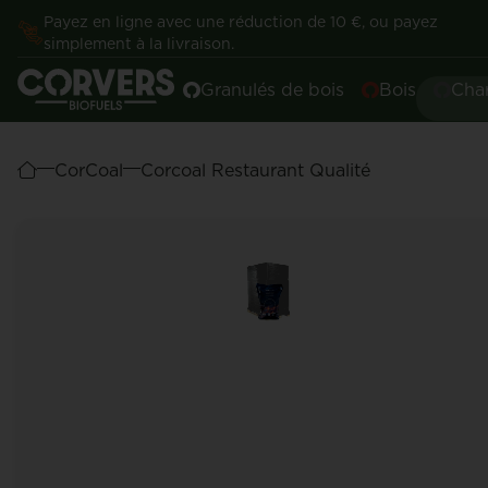
Payez en ligne avec une réduction de 10 €, ou payez
simplement à la livraison.
Granulés de bois
Bois
Cha
CorCoal
Corcoal Restaurant Qualité