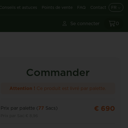
Conseils et astuces
Points de vente
FAQ
Contact
FR
Se connecter
0
Commander
Attention !
Ce produit est livré par palette.
€ 690
Prix par palette (
77
Sacs)
Prix par Sac:
€ 8,96