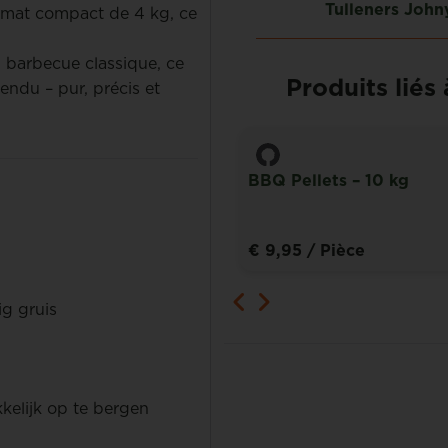
Marc Van Bogaert
Tulleners John
ormat compact de 4 kg, ce
 barbecue classique, ce
Produits liés
tendu – pur, précis et
ttes Corcoal aux noisettes
BBQ Pellets – 10 kg
/ Boîte
€ 9,95
/ Pièce
g gruis
kelijk op te bergen