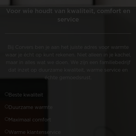
Voor wie houdt van kwaliteit, comfort en
service
Bij Corvers ben je aan het juiste adres voor warmte
waar je écht op kunt rekenen. Niet alleen in je kachel,
maar in alles wat we doen. We zijn een familiebedrijf
dat inzet op duurzame kwaliteit, warme service en
échte gemoedsrust.
Beste kwaliteit
Duurzame warmte
Maximaal comfort
Warme klantenservice