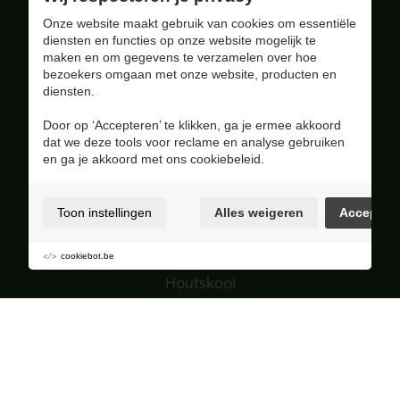
Gebrand op kwaliteit
Onze website maakt gebruik van cookies om essentiële
diensten en functies op onze website mogelijk te
info@corversbiofuels.com
maken en om gegevens te verzamelen over hoe
+32(0)470/ 10 11 12
bezoekers omgaan met onze website, producten en
BE 0810.695.415
diensten.
Bezoek onze Facebook pagina
Door op ‘Accepteren’ te klikken, ga je ermee akkoord
dat we deze tools voor reclame en analyse gebruiken
4.8
/ 5
en ga je akkoord met ons cookiebeleid.
Op basis van 227 reviews
Assortiment
Toon instellingen
Alles weigeren
Accepter
Pellets
Hout
cookiebot.be
Houtskool
Tuin
Navigatie
Groepsaankopen